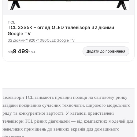
TCL
TCL 32S5K – огляд QLED телевізора 32 дюйми
Google TV
32 дюйми"
1920×1080
QLED
Google TV
9 499
Додати до порівняння
від
грн.
Телевізори TCL займають провідні позиції на світовому ринку
завдяки поєднанню сучасних технологій, широкого модельного
ряду та конкурентної вартості. У каталозі представлені
телевізори TCL різних діагоналей — від компактних моделей для
невеликих приміщень до великих екранів для домашнього
кінотеатру.