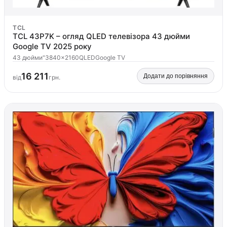
TCL
TCL 43P7K – огляд QLED телевізора 43 дюйми
Google TV 2025 року
43 дюйми"
3840×2160
QLED
Google TV
16 211
Додати до порівняння
від
грн.