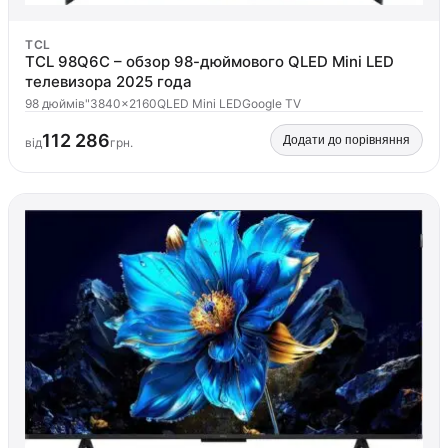
TCL
TCL 98Q6C – обзор 98-дюймового QLED Mini LED
телевизора 2025 года
98 дюймів"
3840×2160
QLED Mini LED
Google TV
112 286
Додати до порівняння
від
грн.