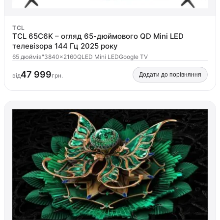
TCL
TCL 65C6K – огляд 65-дюймового QD Mini LED
телевізора 144 Гц 2025 року
65 дюймів"
3840×2160
QLED Mini LED
Google TV
47 999
Додати до порівняння
від
грн.