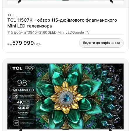
TCL
TCL 115C7K – обзор 115-дюймового флагманского
Mini LED телевизора
115 дюймів"
3840×2160
QLED Mini LED
Google TV
579 999
Додати до порівняння
від
грн.