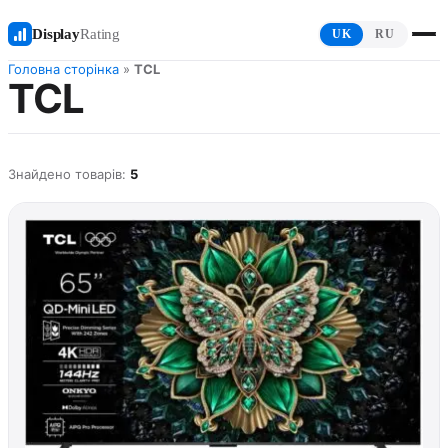
Display
Rating
UK
RU
Головна сторінка
»
TCL
TCL
Знайдено товарів:
5