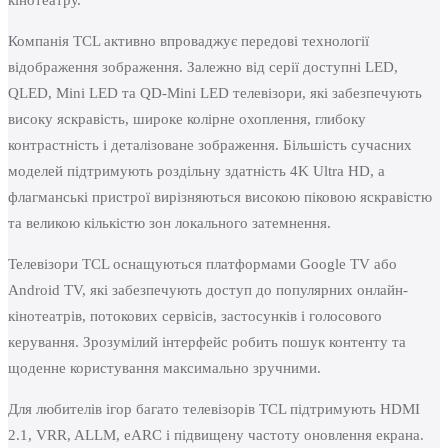
Компанія TCL активно впроваджує передові технології
відображення зображення. Залежно від серії доступні LED,
QLED, Mini LED та QD-Mini LED телевізори, які забезпечують
високу яскравість, широке колірне охоплення, глибоку
контрастність і деталізоване зображення. Більшість сучасних
моделей підтримують роздільну здатність 4K Ultra HD, а
флагманські пристрої вирізняються високою піковою яскравістю
та великою кількістю зон локального затемнення.
Телевізори TCL оснащуються платформами Google TV або
Android TV, які забезпечують доступ до популярних онлайн-
кінотеатрів, потокових сервісів, застосунків і голосового
керування. Зрозумілий інтерфейс робить пошук контенту та
щоденне користування максимально зручними.
Для любителів ігор багато телевізорів TCL підтримують HDMI
2.1, VRR, ALLM, eARC і підвищену частоту оновлення екрана.