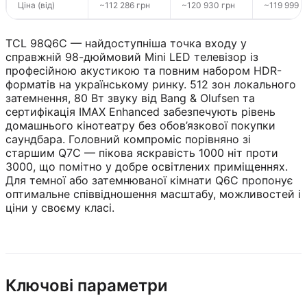
Ціна (від)
~112 286 грн
~120 930 грн
~119 999 г
TCL 98Q6C — найдоступніша точка входу у
справжній 98-дюймовий Mini LED телевізор із
професійною акустикою та повним набором HDR-
форматів на українському ринку. 512 зон локального
затемнення, 80 Вт звуку від Bang & Olufsen та
сертифікація IMAX Enhanced забезпечують рівень
домашнього кінотеатру без обов’язкової покупки
саундбара. Головний компроміс порівняно зі
старшим Q7C — пікова яскравість 1000 ніт проти
3000, що помітно у добре освітлених приміщеннях.
Для темної або затемнюваної кімнати Q6C пропонує
оптимальне співвідношення масштабу, можливостей і
ціни у своєму класі.
Ключові параметри