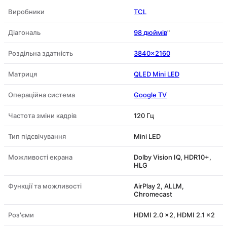
Виробники
TCL
Діагональ
98 дюймів
"
Роздільна здатність
3840×2160
Матриця
QLED Mini LED
Операційна система
Google TV
Частота зміни кадрів
120 Гц
Тип підсвічування
Mini LED
Можливості екрана
Dolby Vision IQ, HDR10+,
HLG
Функції та можливості
AirPlay 2, ALLM,
Chromecast
Роз'єми
HDMI 2.0 x2, HDMI 2.1 x2