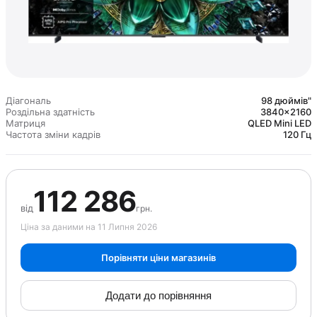
Діагональ
98 дюймів"
Роздільна здатність
3840×2160
Матриця
QLED Mini LED
Частота зміни кадрів
120 Гц
112 286
від
грн.
Ціна за даними на 11 Липня 2026
Порівняти ціни магазинів
Додати до порівняння