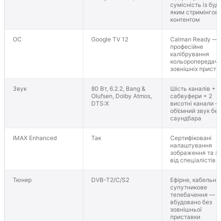
сумісність із буд
яким стримінгов
контентом
ОС
Google TV 12
Calman Ready —
професійне
калібрування
кольоропередачі
зовнішніх пристр
Звук
80 Вт, 6.2.2, Bang &
Шість каналів + 2
Olufsen, Dolby Atmos,
сабвуфери + 2
DTS:X
висотні канали —
об’ємний звук без
саундбара
IMAX Enhanced
Так
Сертифіковані
налаштування
зображення та з
від спеціалістів 
Тюнер
DVB-T2/C/S2
Ефірне, кабельне
супутникове
телебачення — у
вбудовано без
зовнішньої
приставки