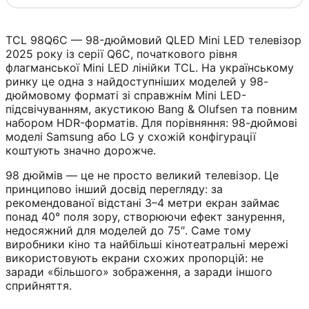
TCL 98Q6C — 98-дюймовий QLED Mini LED телевізор
2025 року із серії Q6C, початкового рівня
флагманської Mini LED лінійки TCL. На українському
ринку це одна з найдоступніших моделей у 98-
дюймовому форматі зі справжнім Mini LED-
підсвічуванням, акустикою Bang & Olufsen та повним
набором HDR-форматів. Для порівняння: 98-дюймові
моделі Samsung або LG у схожій конфігурації
коштують значно дорожче.
98 дюймів — це не просто великий телевізор. Це
принципово інший досвід перегляду: за
рекомендованої відстані 3–4 метри екран займає
понад 40° поля зору, створюючи ефект занурення,
недосяжний для моделей до 75″. Саме тому
виробники кіно та найбільші кінотеатральні мережі
використовують екрани схожих пропорцій: не
заради «більшого» зображення, а заради іншого
сприйняття.