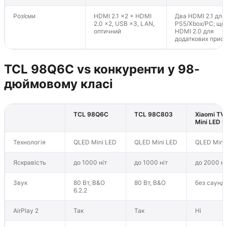
Роз’єми
HDMI 2.1 ×2 + HDMI
Два HDMI 2.1 для
2.0 ×2, USB ×3, LAN,
PS5/Xbox/PC; ще
оптичний
HDMI 2.0 для
додаткових прист
TCL 98Q6C vs конкуренти у 98-
дюймовому класі
TCL 98Q6C
TCL 98C803
Xiaomi TV
Mini LED 9
Технологія
QLED Mini LED
QLED Mini LED
QLED Mini
Яскравість
до 1000 ніт
до 1000 ніт
до 2000 ні
Звук
80 Вт, B&O
80 Вт, B&O
без саунд
6.2.2
AirPlay 2
Так
Так
Ні