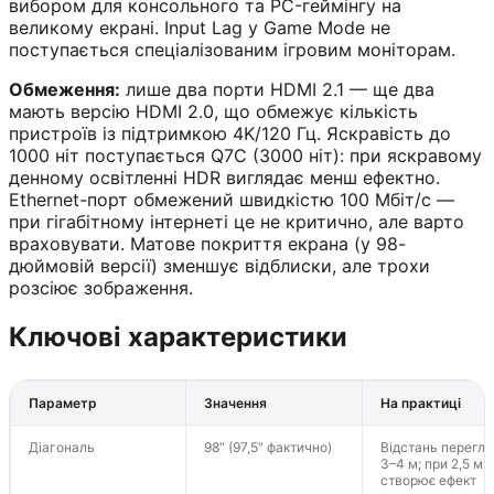
вибором для консольного та PC-геймінгу на
великому екрані. Input Lag у Game Mode не
поступається спеціалізованим ігровим моніторам.
Обмеження:
лише два порти HDMI 2.1 — ще два
мають версію HDMI 2.0, що обмежує кількість
пристроїв із підтримкою 4K/120 Гц. Яскравість до
1000 ніт поступається Q7C (3000 ніт): при яскравому
денному освітленні HDR виглядає менш ефектно.
Ethernet-порт обмежений швидкістю 100 Мбіт/с —
при гігабітному інтернеті це не критично, але варто
враховувати. Матове покриття екрана (у 98-
дюймовій версії) зменшує відблиски, але трохи
розсіює зображення.
Ключові характеристики
Параметр
Значення
На практиці
Діагональ
98″ (97,5″ фактично)
Відстань перегл
3–4 м; при 2,5 м
створює ефект