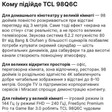
Кому підійде TCL 98Q6C
Для домашнього кінотеатру у великій кімнаті
— 98
дюймів повністю розкриваються при відстані
перегляду від 3 метрів. Саме тоді ефект «екрана на
всю стіну» стає реальністю, а не просто великим
телевізором. Звукова система 6.2.2 потужністю 80
Вт від Bang & Olufsen у більшості сценаріїв позбавляє
потреби купувати окремий саундбар — шість
фронтальних динаміків, два сабвуфери та два висотні
канали створюють повноцінну атмосферу.
Для великих відкритих просторів
— офіс,
переговорна кімната, зона відпочинку, ресторан. 98
дюймів із роздільною здатністю 4K забезпечують
добре читабельне зображення з відстані до 8–10
метрів. Google TV із підтримкою корпоративних
сервісів і Miracast спрощує демонстрацію контенту.
Для геймінгу у великій кімнаті
— ігровий режим із
144 Гц (у режимі FHD — 240 Гц), FreeSync Premium
Pro та Game Bar 3.0 роблять TCL 98Q6C чудовим