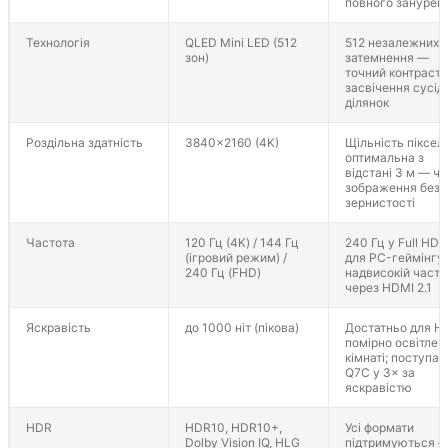
повного занурен
Технологія
QLED Mini LED (512
512 незалежних 
зон)
затемнення —
точний контраст 
засвічення сусідн
ділянок
Роздільна здатність
3840×2160 (4K)
Щільність пікселі
оптимальна з
відстані 3 м — чі
зображення без
зернистості
Частота
120 Гц (4K) / 144 Гц
240 Гц у Full HD 
(ігровий режим) /
для PC-геймінгу
240 Гц (FHD)
надвисокій часто
через HDMI 2.1
Яскравість
до 1000 ніт (пікова)
Достатньо для H
помірно освітлен
кімнаті; поступає
Q7C у 3× за
яскравістю
HDR
HDR10, HDR10+,
Усі формати
Dolby Vision IQ, HLG
підтримуються 