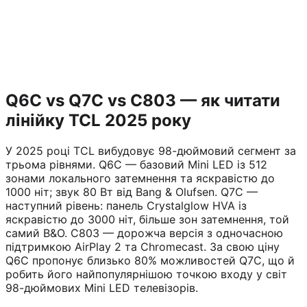
Q6C vs Q7C vs C803 — як читати
лінійку TCL 2025 року
У 2025 році TCL вибудовує 98-дюймовий сегмент за
трьома рівнями. Q6C — базовий Mini LED із 512
зонами локального затемнення та яскравістю до
1000 ніт; звук 80 Вт від Bang & Olufsen. Q7C —
наступний рівень: панель Crystalglow HVA із
яскравістю до 3000 ніт, більше зон затемнення, той
самий B&O. C803 — дорожча версія з одночасною
підтримкою AirPlay 2 та Chromecast. За свою ціну
Q6C пропонує близько 80% можливостей Q7C, що й
робить його найпопулярнішою точкою входу у світ
98-дюймових Mini LED телевізорів.