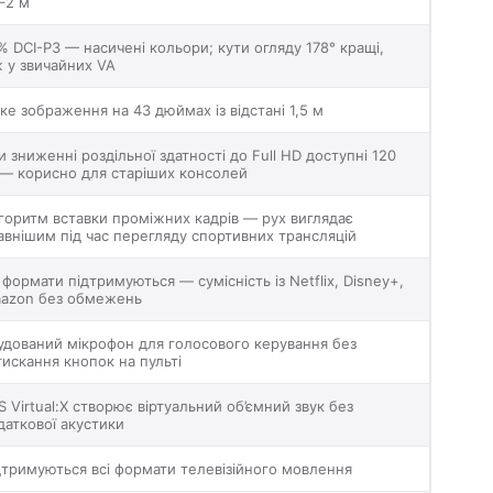
5–2 м
% DCI-P3 — насичені кольори; кути огляду 178° кращі,
ж у звичайних VA
тке зображення на 43 дюймах із відстані 1,5 м
и зниженні роздільної здатності до Full HD доступні 120
 — корисно для старіших консолей
горитм вставки проміжних кадрів — рух виглядає
авнішим під час перегляду спортивних трансляцій
і формати підтримуються — сумісність із Netflix, Disney+,
azon без обмежень
удований мікрофон для голосового керування без
тискання кнопок на пульті
S Virtual:X створює віртуальний об’ємний звук без
даткової акустики
дтримуються всі формати телевізійного мовлення