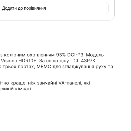
Додати до порівняння
з колірним охопленням 93% DCI-P3. Модель
Vision і HDR10+. За свою ціну TCL 43P7K
іх трьох портах, MEMC для згладжування руху та
но краще, ніж звичайні VA-панелі, які
ликій кімнаті.