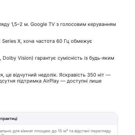
яду 1,5–2 м. Google TV з голосовим керуванням
 Series X, хоча частота 60 Гц обмежує
olby Vision) гарантує сумісність із будь-яким
, це відчутний недолік. Яскравість 350 ніт —
дсутня підтримка AirPlay — доступні лише
 практиці
еально для кімнат площею до 15 м² та відстані перегляду