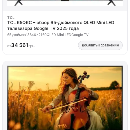
TCL
TCL 65Q6C – обзор 65-дюймового QLED Mini LED
телевизора Google TV 2025 года
65 дюймов"
3840x2160
QLED Mini LED
Google TV
34 561
Добавить к сравнению
от
грн.