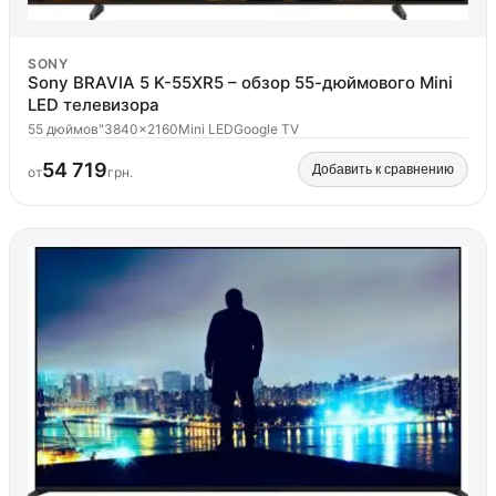
SONY
Sony BRAVIA 5 K-55XR5 – обзор 55-дюймового Mini
LED телевизора
55 дюймов"
3840x2160
Mini LED
Google TV
54 719
Добавить к сравнению
от
грн.