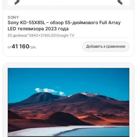
SONY
Sony KD-55X85L – обзор 55-дюймового Full Array
LED телевизора 2023 года
55 дюймов"
3840x2160
LED
Google TV
41 160
Добавить к сравнению
от
грн.