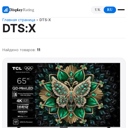
Display
Rating
UK
RU
Главная страница
»
DTS:X
DTS:X
Найдено товаров:
11