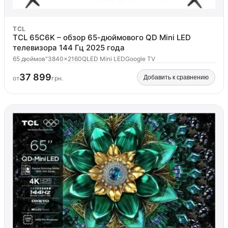
TCL
TCL 65C6K – обзор 65-дюймового QD Mini LED
телевизора 144 Гц 2025 года
65 дюймов"
3840x2160
QLED Mini LED
Google TV
37 899
Добавить к сравнению
от
грн.