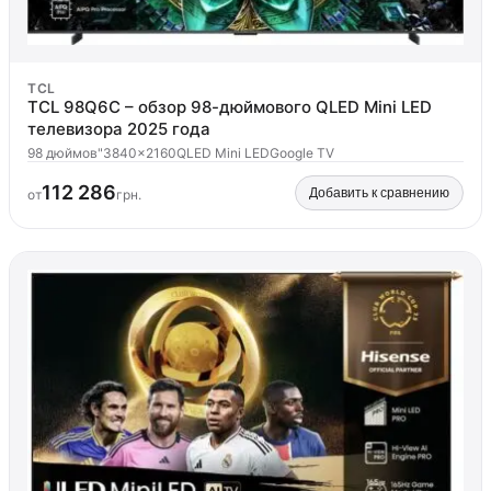
TCL
TCL 98Q6C – обзор 98-дюймового QLED Mini LED
телевизора 2025 года
98 дюймов"
3840x2160
QLED Mini LED
Google TV
112 286
Добавить к сравнению
от
грн.