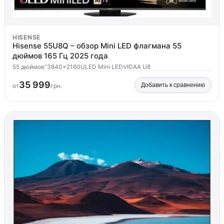
HISENSE
Hisense 55U8Q – обзор Mini LED флагмана 55
дюймов 165 Гц 2025 года
55 дюймов"
3840x2160
ULED Mini LED
VIDAA U8
35 999
Добавить к сравнению
от
грн.