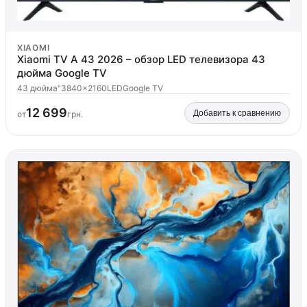
XIAOMI
Xiaomi TV A 43 2026 – обзор LED телевизора 43
дюйма Google TV
43 дюйма"
3840x2160
LED
Google TV
12 699
Добавить к сравнению
от
грн.