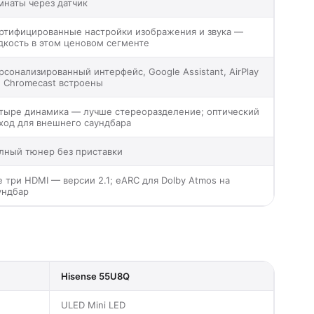
мнаты через датчик
ртифицированные настройки изображения и звука —
дкость в этом ценовом сегменте
рсонализированный интерфейс, Google Assistant, AirPlay
и Chromecast встроены
тыре динамика — лучше стереоразделение; оптический
ход для внешнего саундбара
лный тюнер без приставки
е три HDMI — версии 2.1; eARC для Dolby Atmos на
ундбар
Hisense 55U8Q
ULED Mini LED