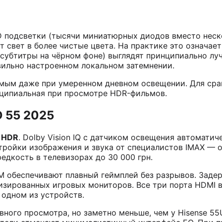
ED подсветки (тысячи миниатюрных диодов вместо неск
т свет в более чистые цвета. На практике это означае
 субтитры на чёрном фоне) выглядят принципиально луч
вильно настроенном локальном затемнении.
имым даже при умеренном дневном освещении. Для сра
нципиальная при просмотре HDR-фильмов.
D 55 2025
м HDR
. Dolby Vision IQ с датчиком освещения автомати
тройки изображения и звука от специалистов IMAX — 
едкость в телевизорах до 30 000 грн.
LLM обеспечивают плавный геймплей без разрывов. Зад
изированных игровых мониторов. Все три порта HDMI в
 одном из устройств.
вного просмотра, но заметно меньше, чем у Hisense 55