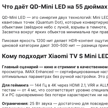
Что даёт QD-Mini LED на 55 дюймах
QD-Mini LED — это синергия двух технологий: Mini L
квантовых точек (Quantum Dot), которые конвертирую
объектами (звёздное небо с луной, взрывы в темноте,
Засветка вокруг ярких объектов минимальна при пра
Пиковая яркость 1200 нит делает HDR-контент ощут
ценовой категории дают 300–500 нит — разница при
Кому подходит Xiaomi TV S Mini LE
Главный сценарий — кино и стриминг в качественно
просмотра. IMAX Enhanced — сертифицированные нас
оптимальных параметрах без ручной настройки. Это р
Для гейминга
— 144 Гц в 4K через HDMI 2.1, VRR и A
тестам — от 4 мс, что соответствует уровню специал
X и PC одновременно без потери характеристик ни на
Ограничения:
25 Вт звука — достаточно для повседне