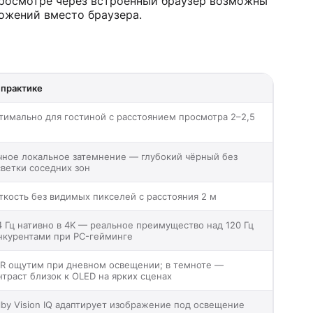
просмотре через встроенный браузер возможны
ожений вместо браузера.
 практике
тимально для гостиной с расстоянием просмотра 2–2,5
чное локальное затемнение — глубокий чёрный без
светки соседних зон
ткость без видимых пикселей с расстояния 2 м
4 Гц нативно в 4K — реальное преимущество над 120 Гц
нкурентами при PC-гейминге
R ощутим при дневном освещении; в темноте —
нтраст близок к OLED на ярких сценах
lby Vision IQ адаптирует изображение под освещение