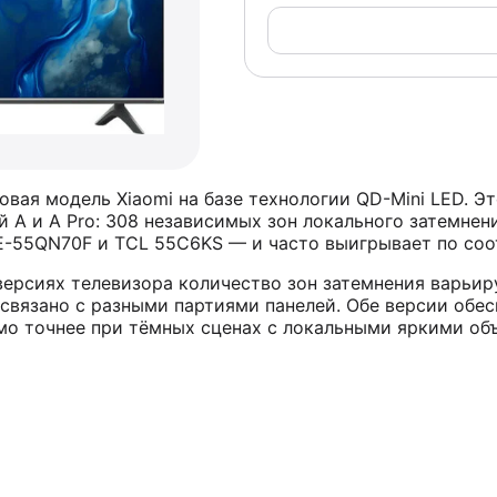
вая модель Xiaomi на базе технологии QD-Mini LED. Эт
A и A Pro: 308 независимых зон локального затемнения
QE-55QN70F и TCL 55C6KS — и часто выигрывает по соо
версиях телевизора количество зон затемнения варьиру
о связано с разными партиями панелей. Обе версии обе
имо точнее при тёмных сценах с локальными яркими об