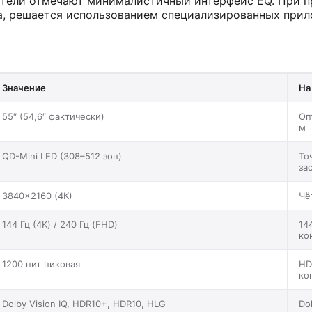
атели отмечают минималистичный интерфейс EQ. При 
а, решается использованием специализированных прил
Значение
На
55″ (54,6″ фактически)
Оп
м
QD-Mini LED (308–512 зон)
То
за
3840×2160 (4K)
Чё
144 Гц (4K) / 240 Гц (FHD)
14
ко
1200 нит пиковая
HD
ко
Dolby Vision IQ, HDR10+, HDR10, HLG
Do