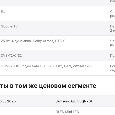
ко
Да
Се
ре
Google TV
Пе
2 
25 Вт, 4 динамика, Dolby Atmos, DTS:X
Че
вы
DVB-T2/C/S2
По
HDMI 2.1 ×3 (один eARC), USB 3.0 ×2, LAN, оптический
Вс
са
нты в том же ценовом сегменте
ED 55 2025
Samsung QE-55QN70F
QLED Mini LED