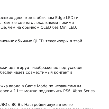
ольких десятков в обычном Edge LED) и
т: тёмные сцены с локальными яркими
ше, чем на обычном QLED без Mini LED.
внения: обычные QLED-телевизоры в этой
чески адаптирует изображение под условия
обеспечивает совместимый контент в
ержка ввода в Game Mode по независимым
ерсии 2.1 — можно подключить PS5, Xbox Series
U8Q с 80 Вт. Настройки звука в меню