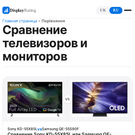
Display
Rating
UK
RU
Главная страница
»
Порівняння
Сравнение
телевизоров и
мониторов
VS
vs
Sony KD-55X85L
Samsung QE-55S90F
Сравнение Sony KD-55X85L или Samsung QE-