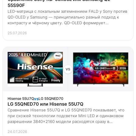
55S90F
LED-матрица с локальным затемнением FALD у Sony против
QD-OLED у Samsung — принципиально разный подход к
контрасту и чёрному цвету. QD-OLED формирует
изображение через самосветящиеся пиксели, которые
25.07.2026
могут полностью выключаться, поэтому чёрный цвет
получается по-настоящему глубоким, а углы обзора шире.
FALD-панель Sony использует зонное затемнение
светодиодов позади LCD-слоя — контраст хороший, но не
абсолютный, возможны […]
VS
vs
Hisense 55U7Q
LG 55QNED70
LG 55QNED70 или Hisense 55U7Q
Сравнение Hisense 55U7Q и LG 55QNED70 показывает, что
при схожей технологии подсветки Mini LED и одинаковом
разрешении 3840×2160 модели расходятся сразу в
нескольких практических моментах — от частоты
24.07.2026
обновления до набора портов. 120 Гц у Hisense против 60 Гц