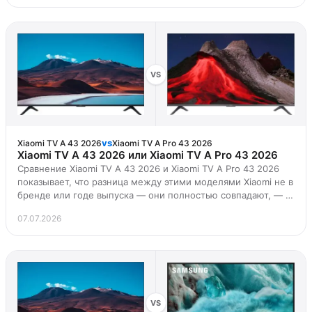
у LG — вдвое выше частота обновления при сопоставимой
технологии подсветки. Для игр и динамичного контента […]
VS
vs
Xiaomi TV A 43 2026
Xiaomi TV A Pro 43 2026
Xiaomi TV A 43 2026 или Xiaomi TV A Pro 43 2026
Сравнение Xiaomi TV A 43 2026 и Xiaomi TV A Pro 43 2026
показывает, что разница между этими моделями Xiaomi не в
бренде или годе выпуска — они полностью совпадают, — а
в наборе технологий, которые определяют качество
07.07.2026
картинки и удобство использования.
VS