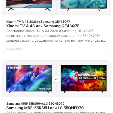
vs
Xiaomi TV A 43 2026
Samsung QE-43Q7F
Xiaomi TV A 43 или Samsung QE43Q7F
Сравнение Xiaomi TV A 43 2026 и Samsung QE-43Q7F
показывает, что при одинаковом разрешении 3840x2160
модели заметно расходятся не только по типу матрицы, но
и по «начинке» — процессору, платформе и звуку, а это как
05.07.2026
раз то, что таблица характеристик не показывает.
VS
vs
Samsung MRE-55R85H
LG 55QNED70
Samsung MRE-55R85H или LG 55QNED70
Современный рынок телевизоров премиум-класса активно