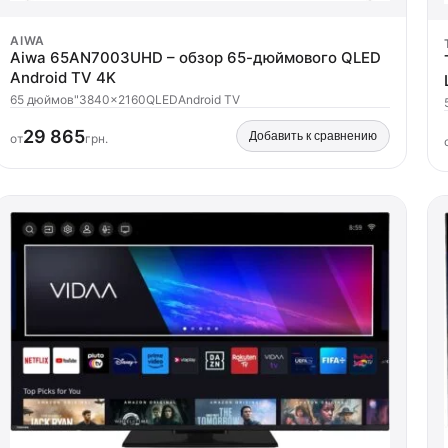
AIWA
Aiwa 65AN7003UHD – обзор 65-дюймового QLED
Android TV 4K
65 дюймов"
3840x2160
QLED
Android TV
29 865
Добавить к сравнению
от
грн.