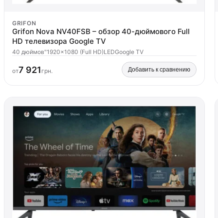
GRIFON
Grifon Nova NV40FSB – обзор 40-дюймового Full
HD телевизора Google TV
40 дюймов"
1920x1080 (Full HD)
LED
Google TV
7 921
Добавить к сравнению
от
грн.