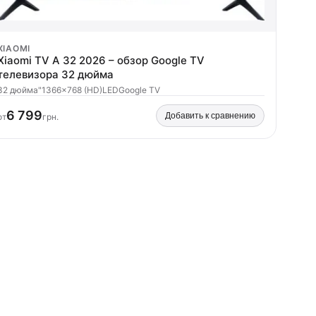
XIAOMI
Xiaomi TV A 32 2026 – обзор Google TV
телевизора 32 дюйма
32 дюйма"
1366x768 (HD)
LED
Google TV
6 799
Добавить к сравнению
от
грн.