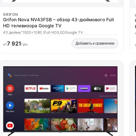
GRIFON
Grifon Nova NV43FSB – обзор 43-дюймового Full
HD телевизора Google TV
43 дюйма"
1920x1080 (Full HD)
LED
Google TV
7 921
Добавить к сравнению
от
грн.