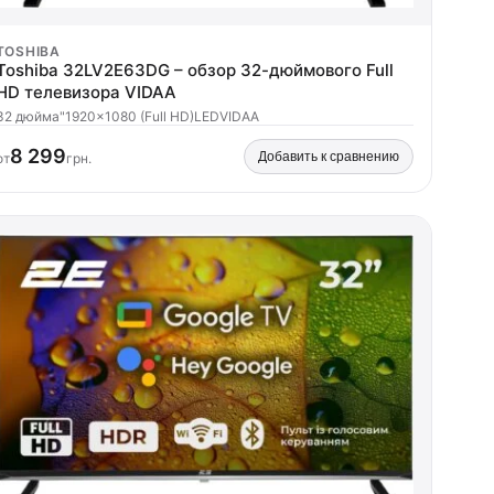
TOSHIBA
Toshiba 32LV2E63DG – обзор 32-дюймового Full
HD телевизора VIDAA
32 дюйма"
1920x1080 (Full HD)
LED
VIDAA
8 299
Добавить к сравнению
от
грн.