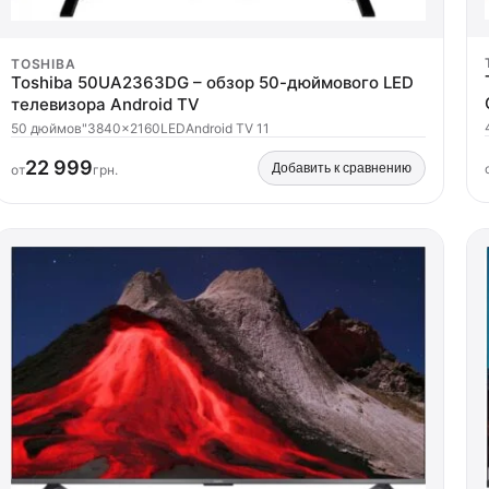
TOSHIBA
Toshiba 50UA2363DG – обзор 50-дюймового LED
телевизора Android TV
50 дюймов"
3840x2160
LED
Android TV 11
22 999
Добавить к сравнению
от
грн.