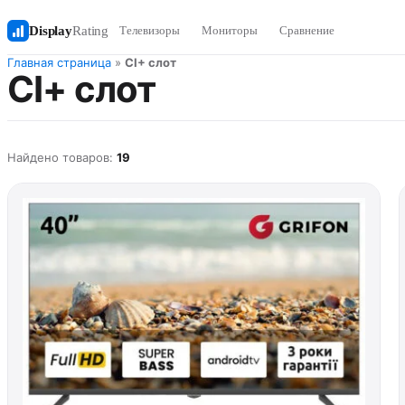
Display
Rating
Телевизоры
Мониторы
Сравнение
Главная страница
»
CI+ слот
CI+ слот
Найдено товаров:
19