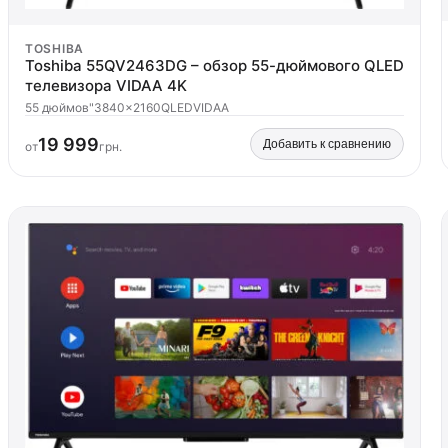
TOSHIBA
Toshiba 55QV2463DG – обзор 55-дюймового QLED
телевизора VIDAA 4K
55 дюймов"
3840x2160
QLED
VIDAA
19 999
Добавить к сравнению
от
грн.