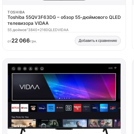
TOSHIBA
Toshiba 55QV3F63DG – обзор 55-дюймового QLED
телевизора VIDAA
55 дюймов"
3840x2160
QLED
VIDAA
22 066
Добавить к сравнению
от
грн.