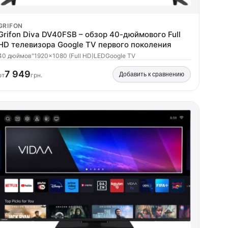
GRIFON
Grifon Diva DV40FSB – обзор 40-дюймового Full
HD телевизора Google TV первого поколения
40 дюймов"
1920x1080 (Full HD)
LED
Google TV
7 949
Добавить к сравнению
от
грн.