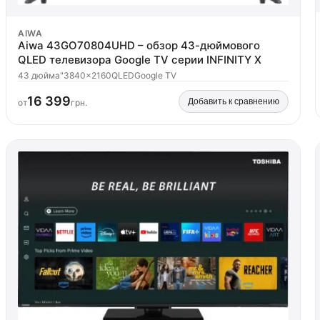
AIWA
Aiwa 43GO70804UHD – обзор 43-дюймового
QLED телевизора Google TV серии INFINITY X
43 дюйма"
3840x2160
QLED
Google TV
16 399
Добавить к сравнению
от
грн.