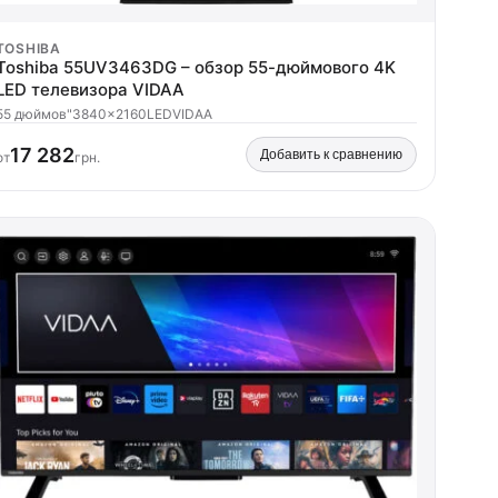
TOSHIBA
Toshiba 55UV3463DG – обзор 55-дюймового 4K
LED телевизора VIDAA
55 дюймов"
3840x2160
LED
VIDAA
17 282
Добавить к сравнению
от
грн.