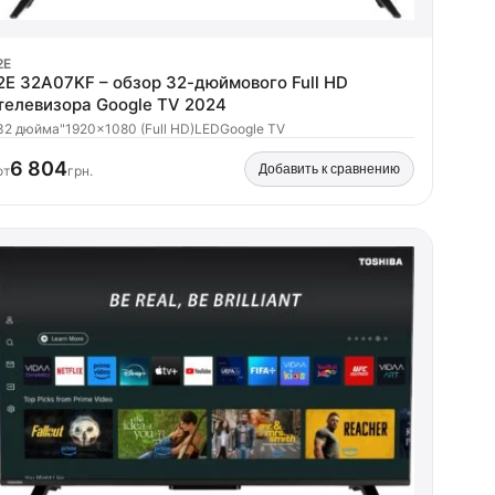
2E
2E 32A07KF – обзор 32-дюймового Full HD
телевизора Google TV 2024
32 дюйма"
1920x1080 (Full HD)
LED
Google TV
6 804
Добавить к сравнению
от
грн.