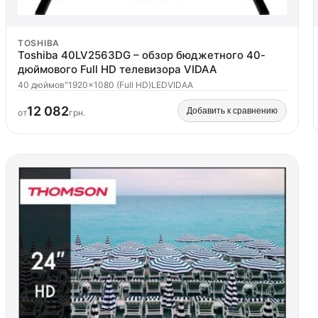
TOSHIBA
Toshiba 40LV2563DG – обзор бюджетного 40-
дюймового Full HD телевизора VIDAA
40 дюймов"
1920x1080 (Full HD)
LED
VIDAA
12 082
Добавить к сравнению
от
грн.