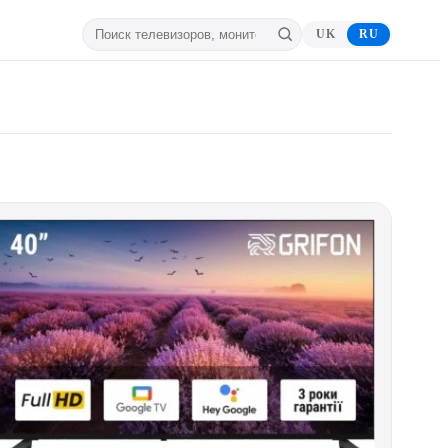
UK
RU