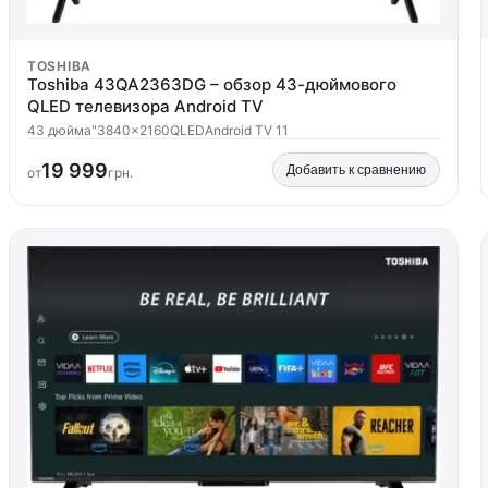
TOSHIBA
Toshiba 43QA2363DG – обзор 43-дюймового
QLED телевизора Android TV
43 дюйма"
3840x2160
QLED
Android TV 11
19 999
Добавить к сравнению
от
грн.