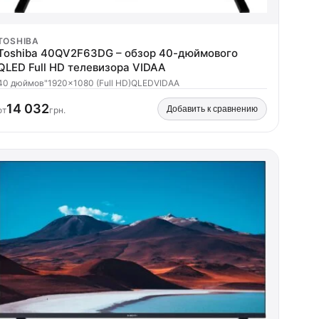
TOSHIBA
Toshiba 40QV2F63DG – обзор 40-дюймового
QLED Full HD телевизора VIDAA
40 дюймов"
1920x1080 (Full HD)
QLED
VIDAA
14 032
Добавить к сравнению
от
грн.