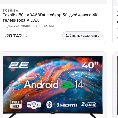
TOSHIBA
Toshiba 50UV3463DA – обзор 50-дюймового 4K
телевизора VIDAA
50 дюймов"
3840x2160
LED
VIDAA
20 742
Добавить к сравнению
от
грн.