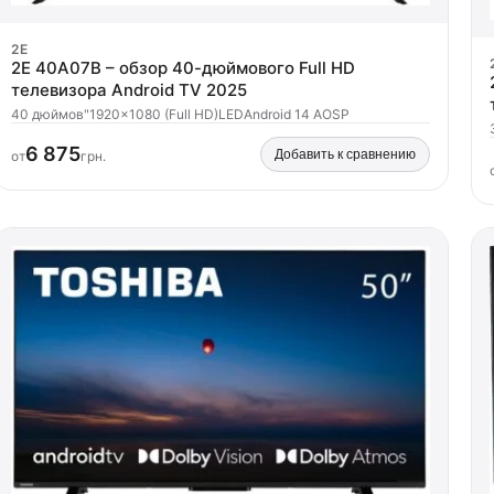
2E
2E 40A07B – обзор 40-дюймового Full HD
телевизора Android TV 2025
40 дюймов"
1920x1080 (Full HD)
LED
Android 14 AOSP
6 875
Добавить к сравнению
от
грн.