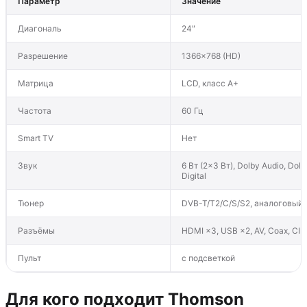
Параметр
Значение
Диагональ
24″
Разрешение
1366×768 (HD)
Матрица
LCD, класс A+
Частота
60 Гц
Smart TV
Нет
Звук
6 Вт (2×3 Вт), Dolby Audio, Dolb
Digital
Тюнер
DVB-T/T2/C/S/S2, аналоговый
Разъёмы
HDMI ×3, USB ×2, AV, Coax, CI+
Пульт
с подсветкой
Для кого подходит Thomson