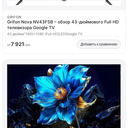
GRIFON
Grifon Nova NV43FSB – обзор 43-дюймового Full HD
телевизора Google TV
43 дюйма"
1920x1080 (Full HD)
LED
Google TV
7 921
Добавить к сравнению
от
грн.