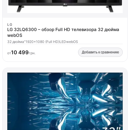
LG
LG 32LQ6300 – обзор Full HD телевизора 32 дюйма
webOS
32 дюйма"
1920x1080 (Full HD)
LED
webOS
10 499
Добавить к сравнению
от
грн.