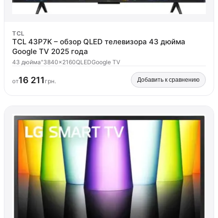
TCL
TCL 43P7K – обзор QLED телевизора 43 дюйма
Google TV 2025 года
43 дюйма"
3840x2160
QLED
Google TV
16 211
Добавить к сравнению
от
грн.