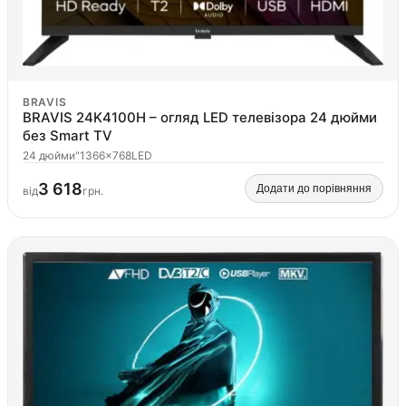
BRAVIS
BRAVIS 24K4100H – огляд LED телевізора 24 дюйми
без Smart TV
24 дюйми"
1366×768
LED
3 618
Додати до порівняння
від
грн.