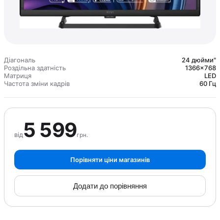
Діагональ
24 дюйми"
Роздільна здатність
1366×768
Матриця
LED
Частота зміни кадрів
60 Гц
5 599
від
грн.
Порівняти ціни магазинів
Додати до порівняння