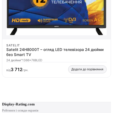
SATELIT
Satelit 24H8000T – огляд LED телевізора 24 дюйми
без Smart TV
24 дюйми"
1366×768
LED
3 712
Додати до порівняння
від
грн.
Display-Rating.com
Рейтинги і огляди екранів