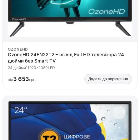
OZONEHD
OzoneHD 24FN22T2 – огляд Full HD телевізора 24
дюйми без Smart TV
24 дюйми"
1920×1080
LED
3 653
Додати до порівняння
від
грн.