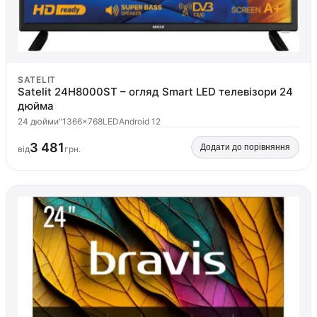
SATELIT
Satelit 24H8000ST – огляд Smart LED телевізори 24
дюйма
24 дюйми"
1366×768
LED
Android 12
3 481
Додати до порівняння
від
грн.