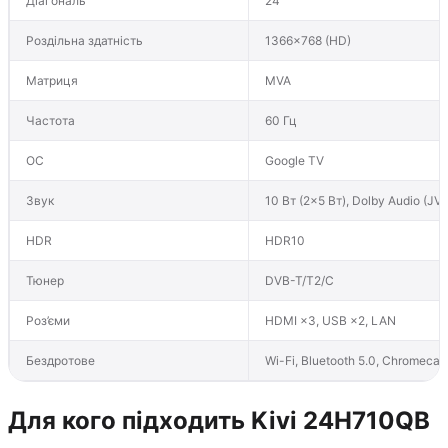
Діагональ
24″
Роздільна здатність
1366×768 (HD)
Матриця
MVA
Частота
60 Гц
ОС
Google TV
Звук
10 Вт (2×5 Вт), Dolby Audio (JV
HDR
HDR10
Тюнер
DVB-T/T2/C
Роз’єми
HDMI ×3, USB ×2, LAN
Бездротове
Wi-Fi, Bluetooth 5.0, Chromecas
Для кого підходить Kivi 24H710QB