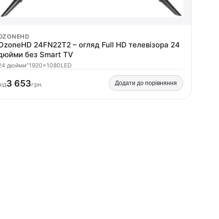
OZONEHD
OzoneHD 24FN22T2 – огляд Full HD телевізора 24
дюйми без Smart TV
24 дюйми"
1920×1080
LED
3 653
Додати до порівняння
від
грн.