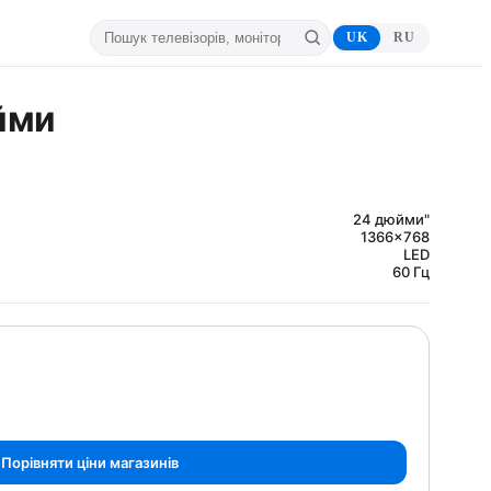
UK
RU
йми
24 дюйми"
1366×768
LED
60 Гц
Порівняти ціни магазинів