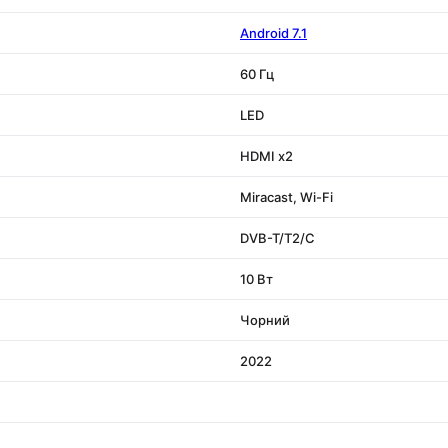
Android 7.1
60 Гц
LED
HDMI x2
Miracast, Wi-Fi
DVB-T/T2/C
10 Вт
Чорний
2022