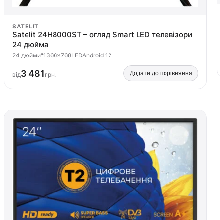
SATELIT
Satelit 24H8000ST – огляд Smart LED телевізори
24 дюйма
24 дюйми"
1366×768
LED
Android 12
3 481
Додати до порівняння
від
грн.