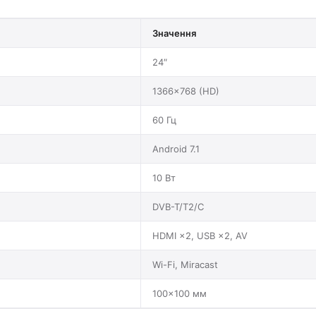
Значення
24″
1366×768 (HD)
60 Гц
Android 7.1
10 Вт
DVB-T/T2/C
HDMI ×2, USB ×2, AV
Wi-Fi, Miracast
100×100 мм