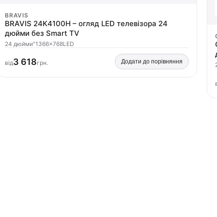
BRAVIS
BRAVIS 24K4100H – огляд LED телевізора 24
дюйми без Smart TV
24 дюйми"
1366×768
LED
3 618
Додати до порівняння
від
грн.