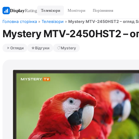
Display
Rating
Телевізори
Монітори
Порівняння
Головна сторінка
»
Телевізори
»
Mystery MTV-2450HST2 – огляд S
Mystery MTV-2450HST2 – ог
Огляди
Відгуки
Mystery