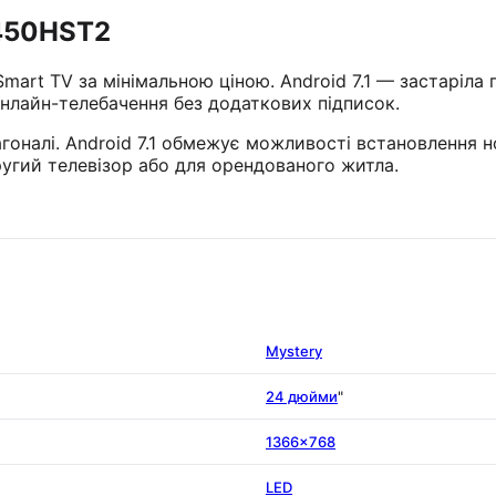
2450HST2
art TV за мінімальною ціною. Android 7.1 — застаріла п
нлайн-телебачення без додаткових підписок.
гоналі. Android 7.1 обмежує можливості встановлення н
угий телевізор або для орендованого житла.
Mystery
24 дюйми
"
1366×768
LED