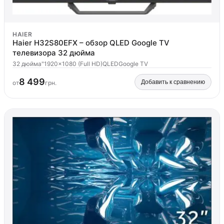
HAIER
Haier H32S80EFX – обзор QLED Google TV
телевизора 32 дюйма
32 дюйма"
1920x1080 (Full HD)
QLED
Google TV
8 499
Добавить к сравнению
от
грн.