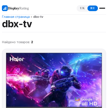
Display
Rating
UK
RU
Главная страница
»
dbx-tv
dbx-tv
Найдено товаров:
2