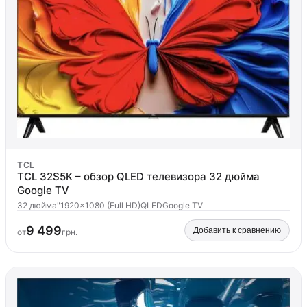
TCL
TCL 32S5K – обзор QLED телевизора 32 дюйма
Google TV
32 дюйма"
1920x1080 (Full HD)
QLED
Google TV
9 499
Добавить к сравнению
от
грн.