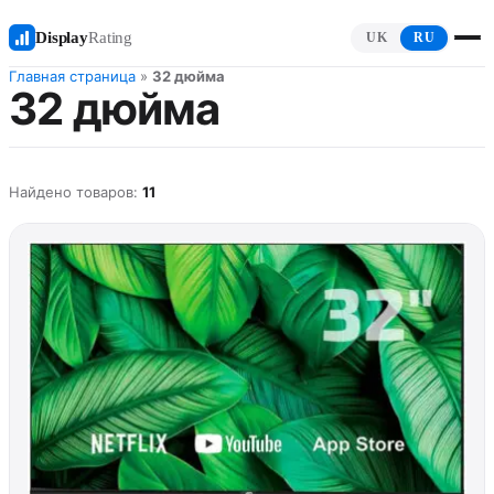
Display
Rating
UK
RU
Главная страница
»
32 дюйма
32 дюйма
Найдено товаров:
11