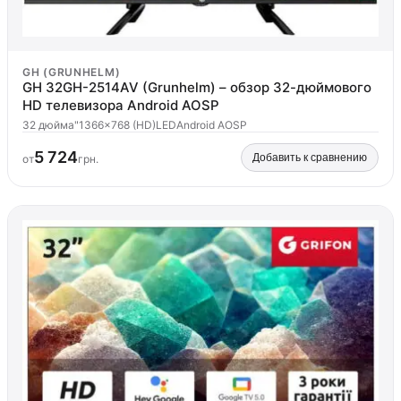
GH (GRUNHELM)
GH 32GH-2514AV (Grunhelm) – обзор 32-дюймового
HD телевизора Android AOSP
32 дюйма"
1366x768 (HD)
LED
Android AOSP
5 724
Добавить к сравнению
от
грн.