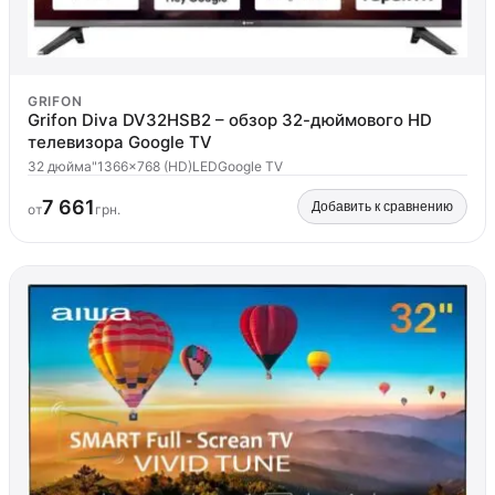
GRIFON
Grifon Diva DV32HSB2 – обзор 32-дюймового HD
телевизора Google TV
32 дюйма"
1366x768 (HD)
LED
Google TV
7 661
Добавить к сравнению
от
грн.