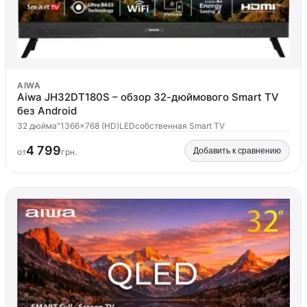
AIWA
Aiwa JH32DT180S – обзор 32-дюймового Smart TV
без Android
32 дюйма"
1366x768 (HD)
LED
собственная Smart TV
4 799
Добавить к сравнению
от
грн.