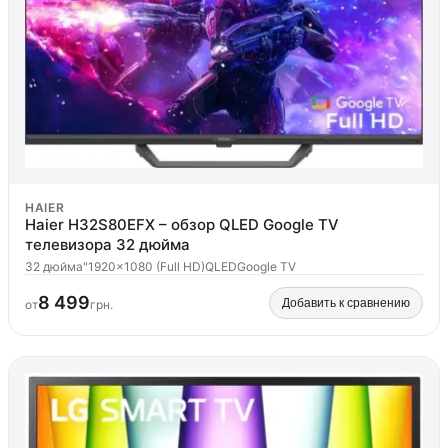
HAIER
Haier H32S80EFX – обзор QLED Google TV
телевизора 32 дюйма
32 дюйма"
1920x1080 (Full HD)
QLED
Google TV
8 499
Добавить к сравнению
от
грн.