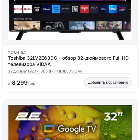
TOSHIBA
Toshiba 32LV2E63DG – обзор 32-дюймового Full HD
телевизора VIDAA
32 дюйма"
1920x1080 (Full HD)
LED
VIDAA
8 299
Добавить к сравнению
от
грн.