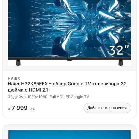
HAIER
Haier H32K85FFX – обзор Google TV телевизора 32
дюйма с HDMI 2.1
32 дюйма"
1920x1080 (Full HD)
LED
Google TV
7 999
Добавить к сравнению
от
грн.