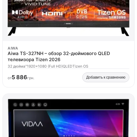
AIWA
Aiwa TS-327NH – обзор 32-дюймового QLED
телевизора Tizen 2026
32 дюйма"
1920x1080 (Full HD)
QLED
Tizen OS
5 886
Добавить к сравнению
от
грн.