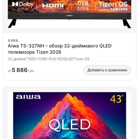
AIWA
Aiwa TS-327NH – обзор 32-дюймового QLED
телевизора Tizen 2026
32 дюйма"
1920x1080 (Full HD)
QLED
Tizen OS
5 886
Добавить к сравнению
от
грн.