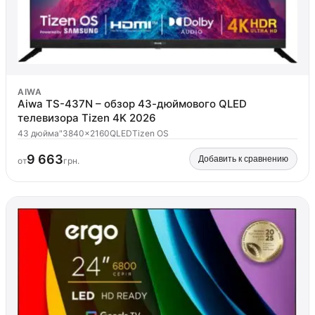
AIWA
Aiwa TS-437N – обзор 43-дюймового QLED
телевизора Tizen 4K 2026
43 дюйма"
3840x2160
QLED
Tizen OS
9 663
Добавить к сравнению
от
грн.