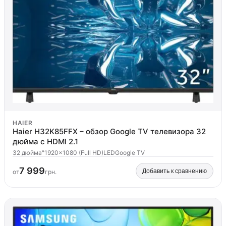
HAIER
Haier H32K85FFX – обзор Google TV телевизора 32
дюйма с HDMI 2.1
32 дюйма"
1920x1080 (Full HD)
LED
Google TV
7 999
Добавить к сравнению
от
грн.