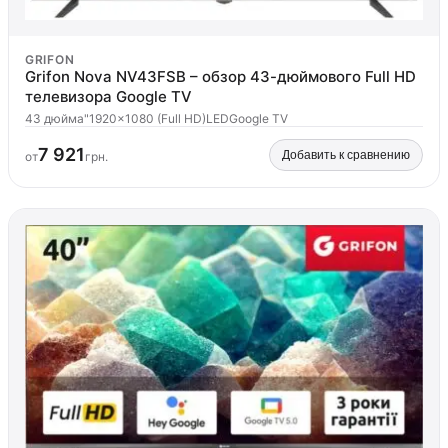
GRIFON
Grifon Nova NV43FSB – обзор 43-дюймового Full HD
телевизора Google TV
43 дюйма"
1920x1080 (Full HD)
LED
Google TV
7 921
Добавить к сравнению
от
грн.