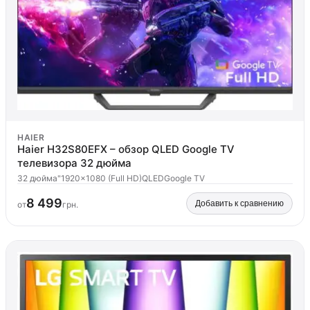
HAIER
Haier H32S80EFX – обзор QLED Google TV
телевизора 32 дюйма
32 дюйма"
1920x1080 (Full HD)
QLED
Google TV
8 499
Добавить к сравнению
от
грн.