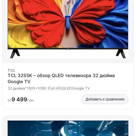
TCL
TCL 32S5K – обзор QLED телевизора 32 дюйма
Google TV
32 дюйма"
1920x1080 (Full HD)
QLED
Google TV
9 499
Добавить к сравнению
от
грн.