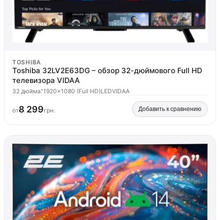
TOSHIBA
Toshiba 32LV2E63DG – обзор 32-дюймового Full HD
телевизора VIDAA
32 дюйма"
1920x1080 (Full HD)
LED
VIDAA
8 299
Добавить к сравнению
от
грн.