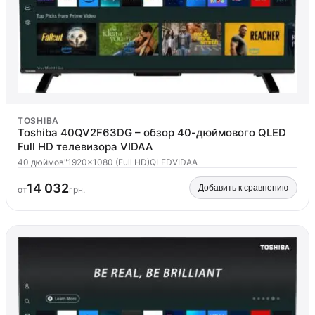
TOSHIBA
Toshiba 40QV2F63DG – обзор 40-дюймового QLED
Full HD телевизора VIDAA
40 дюймов"
1920x1080 (Full HD)
QLED
VIDAA
14 032
Добавить к сравнению
от
грн.