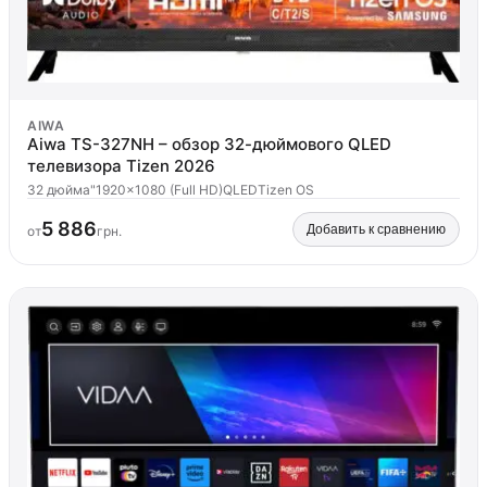
AIWA
Aiwa TS-327NH – обзор 32-дюймового QLED
телевизора Tizen 2026
32 дюйма"
1920x1080 (Full HD)
QLED
Tizen OS
5 886
Добавить к сравнению
от
грн.