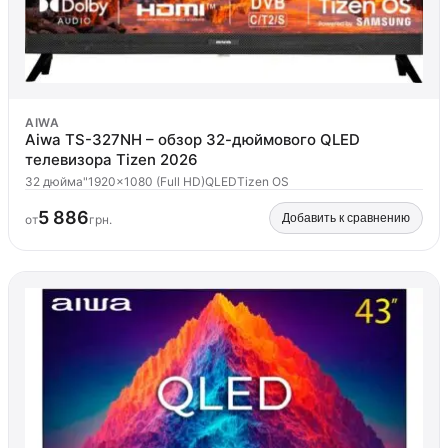
AIWA
Aiwa TS-327NH – обзор 32-дюймового QLED
телевизора Tizen 2026
32 дюйма"
1920x1080 (Full HD)
QLED
Tizen OS
5 886
Добавить к сравнению
от
грн.