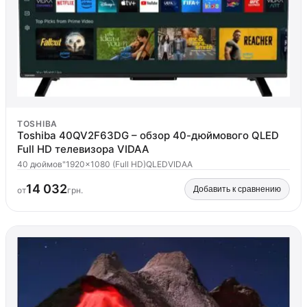
TOSHIBA
Toshiba 40QV2F63DG – обзор 40-дюймового QLED
Full HD телевизора VIDAA
40 дюймов"
1920x1080 (Full HD)
QLED
VIDAA
14 032
Добавить к сравнению
от
грн.