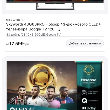
SKYWORTH
Skyworth 43Q66PRO – обзор 43-дюймового QLED+
телевизора Google TV 120 Гц
43 дюйма"
3840x2160
QLED
Google TV
17 599
Добавить к сравнению
от
грн.