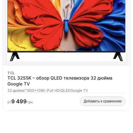
TCL
TCL 32S5K – обзор QLED телевизора 32 дюйма
Google TV
32 дюйма"
1920x1080 (Full HD)
QLED
Google TV
9 499
Добавить к сравнению
от
грн.