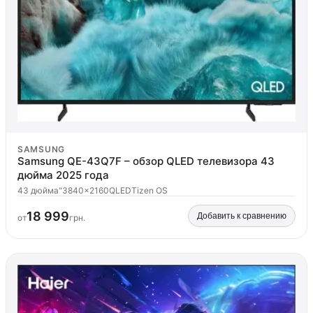
SAMSUNG
Samsung QE-43Q7F – обзор QLED телевизора 43
дюйма 2025 года
43 дюйма"
3840x2160
QLED
Tizen OS
18 999
Добавить к сравнению
от
грн.