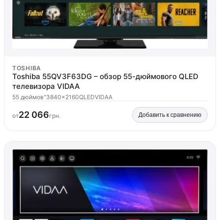
TOSHIBA
Toshiba 55QV3F63DG – обзор 55-дюймового QLED
телевизора VIDAA
55 дюймов"
3840x2160
QLED
VIDAA
22 066
Добавить к сравнению
от
грн.