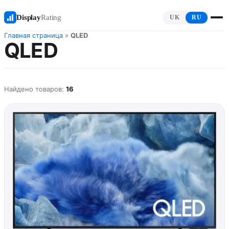
Display
Rating
UK
RU
Главная страница
»
QLED
QLED
Найдено товаров:
16