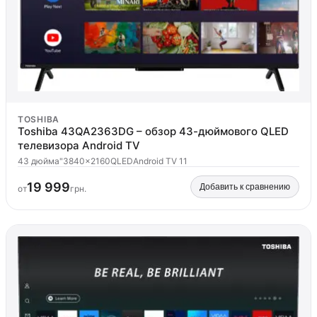
TOSHIBA
Toshiba 43QA2363DG – обзор 43-дюймового QLED
телевизора Android TV
43 дюйма"
3840x2160
QLED
Android TV 11
19 999
Добавить к сравнению
от
грн.