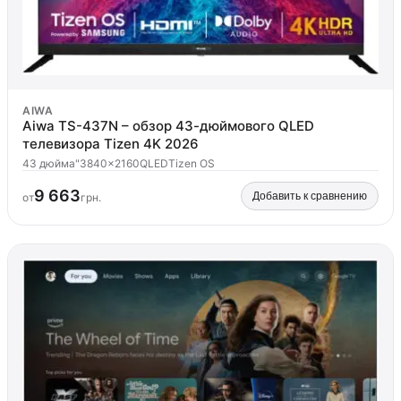
AIWA
Aiwa TS-437N – обзор 43-дюймового QLED
телевизора Tizen 4K 2026
43 дюйма"
3840x2160
QLED
Tizen OS
9 663
Добавить к сравнению
от
грн.