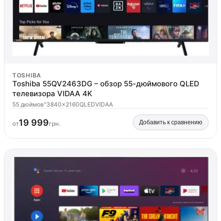
TOSHIBA
Toshiba 55QV2463DG – обзор 55-дюймового QLED
телевизора VIDAA 4K
55 дюймов"
3840x2160
QLED
VIDAA
19 999
Добавить к сравнению
от
грн.