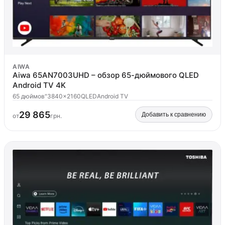
AIWA
Aiwa 65AN7003UHD – обзор 65-дюймового QLED
Android TV 4K
65 дюймов"
3840x2160
QLED
Android TV
29 865
Добавить к сравнению
от
грн.