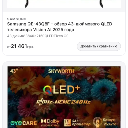
SAMSUNG
Samsung QE-43Q8F – обзор 43-дюймового QLED
телевизора Vision AI 2025 года
43 дюйма"
3840x2160
QLED
Tizen OS
21 461
Добавить к сравнению
от
грн.