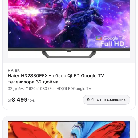
HAIER
Haier H32S80EFX – обзор QLED Google TV
телевизора 32 дюйма
32 дюйма"
1920x1080 (Full HD)
QLED
Google TV
8 499
Добавить к сравнению
от
грн.