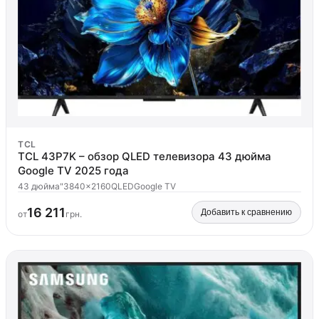
TCL
TCL 43P7K – обзор QLED телевизора 43 дюйма
Google TV 2025 года
43 дюйма"
3840x2160
QLED
Google TV
16 211
Добавить к сравнению
от
грн.