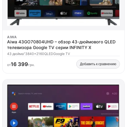
AIWA
Aiwa 43GO70804UHD – обзор 43-дюймового QLED
телевизора Google TV серии INFINITY X
43 дюйма"
3840x2160
QLED
Google TV
16 399
Добавить к сравнению
от
грн.