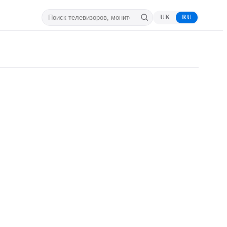
UK
RU