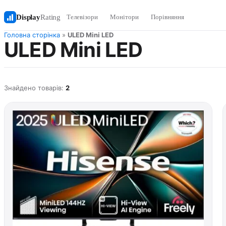
Display
Rating
Телевізори
Монітори
Порівняння
Головна сторінка
»
ULED Mini LED
ULED Mini LED
Знайдено товарів:
2