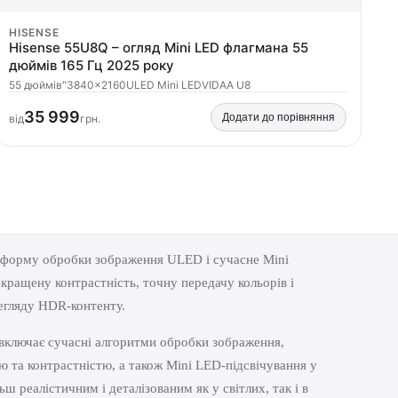
HISENSE
Hisense 55U8Q – огляд Mini LED флагмана 55
дюймів 165 Гц 2025 року
55 дюймів"
3840×2160
ULED Mini LED
VIDAA U8
35 999
Додати до порівняння
від
грн.
тформу обробки зображення ULED і сучасне Mini
окращену контрастність, точну передачу кольорів і
егляду HDR-контенту.
 включає сучасні алгоритми обробки зображення,
ю та контрастністю, а також Mini LED-підсвічування у
ьш реалістичним і деталізованим як у світлих, так і в