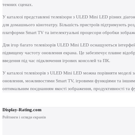
темних сценах.
У каталозі представлені телевізори з ULED Mini LED різних діагон
для домашнього кінотеатру. Більшість пристроїв підтримують роз
платформи Smart TV та інтелектуальні процесори обробки зображ
Для ігор багато телевізорів ULED Mini LED оснащуються інтерф
підвищену частоту оновлення екрана. Це забезпечує плавне відоб
введення під час підключення ігрових консолей та ПК.
У каталозі телевізорів з ULED Mini LED можна порівняти моделі з
оновлення, можливостями Smart TV, ігровими функціями та іншим
оптимальним поєднанням якості зображення, продуктивності та ф
Display-Rating.com
Рейтинги і огляди екранів