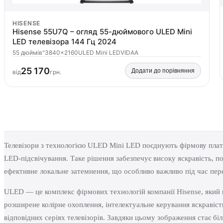
HISENSE
Hisense 55U7Q – огляд 55-дюймового ULED Mini
LED телевізора 144 Гц 2024
55 дюймів"
3840×2160
ULED Mini LED
VIDAA
25 170
Додати до порівняння
від
грн.
Телевізори з технологією ULED Mini LED поєднують фірмову пла
LED-підсвічування. Таке рішення забезпечує високу яскравість, п
ефективне локальне затемнення, що особливо важливо під час пер
ULED — це комплекс фірмових технологій компанії Hisense, який
розширене колірне охоплення, інтелектуальне керування яскравіст
відповідних серіях телевізорів. Завдяки цьому зображення стає біл