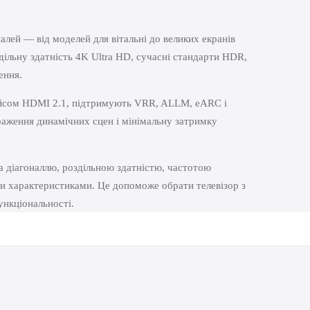
алей — від моделей для вітальні до великих екранів
дільну здатність 4K Ultra HD, сучасні стандарти HDR,
ення.
ейсом HDMI 2.1, підтримують VRR, ALLM, eARC і
раження динамічних сцен і мінімальну затримку
а діагоналлю, роздільною здатністю, частотою
и характеристиками. Це допоможе обрати телевізор з
ункціональності.