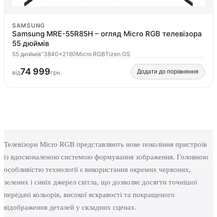
SAMSUNG
Samsung MRE-55R85H – огляд Micro RGB телевізора
55 дюймів
55 дюймів"
3840×2160
Micro RGB
Tizen OS
74 999
Додати до порівняння
від
грн.
Телевізори Micro RGB представляють нове покоління пристроїв
із вдосконаленою системою формування зображення. Головною
особливістю технології є використання окремих червоних,
зелених і синіх джерел світла, що дозволяє досягти точнішої
передачі кольорів, високої яскравості та покращеного
відображення деталей у складних сценах.