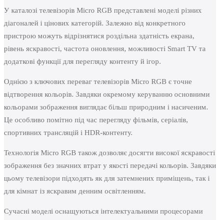
У каталозі телевізорів Micro RGB представлені моделі різних
діагоналей і цінових категорій. Залежно від конкретного
пристрою можуть відрізнятися роздільна здатність екрана,
рівень яскравості, частота оновлення, можливості Smart TV та
додаткові функції для перегляду контенту й ігор.
Однією з ключових переваг телевізорів Micro RGB є точне
відтворення кольорів. Завдяки окремому керуванню основними
кольорами зображення виглядає більш природним і насиченим.
Це особливо помітно під час перегляду фільмів, серіалів,
спортивних трансляцій і HDR-контенту.
Технологія Micro RGB також дозволяє досягти високої яскравості
зображення без значних втрат у якості передачі кольорів. Завдяки
цьому телевізори підходять як для затемнених приміщень, так і
для кімнат із яскравим денним освітленням.
Сучасні моделі оснащуються інтелектуальними процесорами