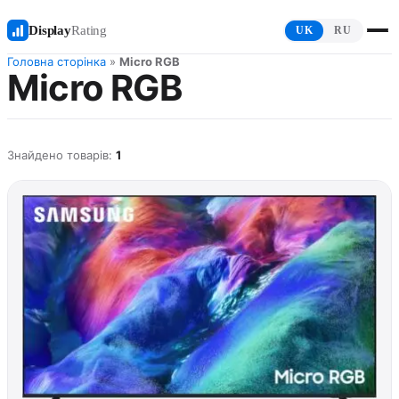
Display
Rating
UK
RU
Головна сторінка
»
Micro RGB
Micro RGB
Знайдено товарів:
1